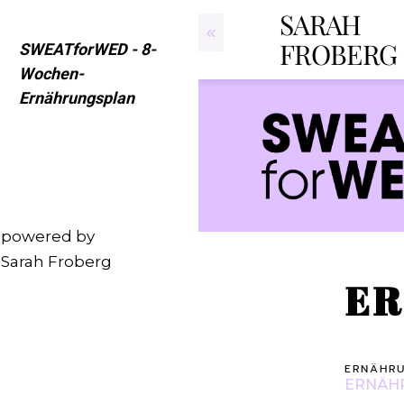
SARAH
FROBERG
SWEATforWED - 8-
Wochen-
Ernährungsplan
powered by
Sarah Froberg
E
ERNÄHR
ERNÄH